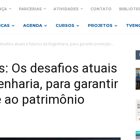
NÇA
PARCERIAS
ATIVIDADES
CONTATO
BIBLIOTE
ICAS
AGENDA
CURSOS
PROJETOS
TVEN
desafios atuais e futuros da Engenharia, para garantir proteção...
s: Os desafios atuais
nharia, para garantir
e ao patrimônio