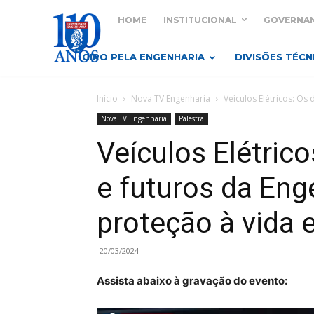
HOME
INSTITUCIONAL
GOVERNA
GIRO PELA ENGENHARIA
DIVISÕES TÉCN
Início
Nova TV Engenharia
Veículos Elétricos: Os 
Nova TV Engenharia
Palestra
Veículos Elétrico
e futuros da Enge
proteção à vida 
20/03/2024
Assista abaixo à gravação do evento: