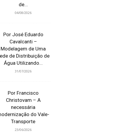
de...
04/08/2026
Por José Eduardo
Cavalcanti –
Modelagem de Uma
ede de Distribuição de
Água Utilizando...
31/07/2026
Por Francisco
Christovam – A
necessária
odernização do Vale-
Transporte
23/06/2026