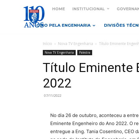
HOME
INSTITUCIONAL
GOVERNA
GIRO PELA ENGENHARIA
DIVISÕES TÉCN
Início
Nova TV Engenharia
Título Eminente Engen
Nova TV Engenharia
Palestra
Título Eminente
2022
07/11/2022
No dia 26 de outubro, aconteceu a entreg
Eminente Engenheiro do Ano 2022. O re
entregue a Eng. Tania Cosentino, CEO da