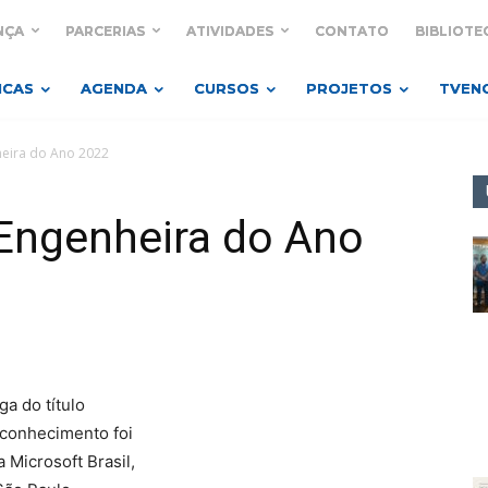
NÇA
PARCERIAS
ATIVIDADES
CONTATO
BIBLIOTE
ICAS
AGENDA
CURSOS
PROJETOS
TVEN
heira do Ano 2022
 Engenheira do Ano
a do título
conhecimento foi
 Microsoft Brasil,