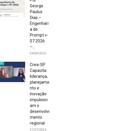
Por
George
Paulus
Dias –
Engenhari
a de
Prompt v-
07.2026
–...
04/08/2026
Crea-SP
Capacita:
liderança,
planejame
nto e
inovação
impulsion
am o
desenvolvi
mento
regional
31/07/2026