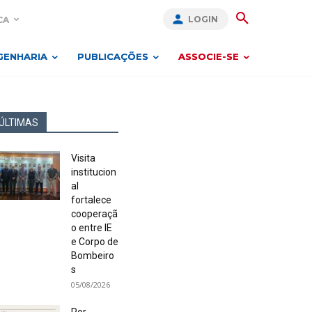
LOGIN
CA
GENHARIA
PUBLICAÇÕES
ASSOCIE-SE
ÚLTIMAS
Visita
institucion
al
fortalece
cooperaçã
o entre IE
e Corpo de
Bombeiro
s
05/08/2026