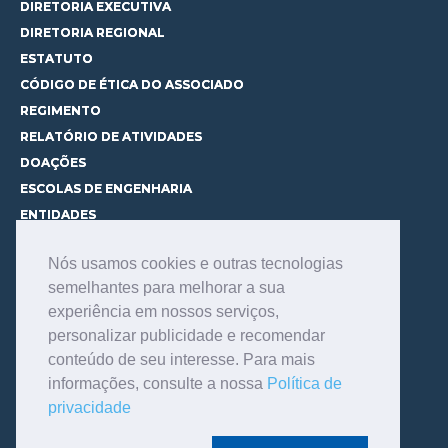
DIRETORIA EXECUTIVA
DIRETORIA REGIONAL
ESTATUTO
CÓDIGO DE ÉTICA DO ASSOCIADO
REGIMENTO
RELATÓRIO DE ATIVIDADES
DOAÇÕES
ESCOLAS DE ENGENHARIA
ENTIDADES
ESPAÇOS PARA LOCAÇÃO
Nós usamos cookies e outras tecnologias
CURSOS
semelhantes para melhorar a sua
CONHEÇA OS CURSOS
experiência em nossos serviços,
CENTRAL DE MENTORIA
personalizar publicidade e recomendar
CONTATO
conteúdo de seu interesse. Para mais
BIBLIOTECA
informações, consulte a nossa
Política de
SERVIÇOS
privacidade
CONSULTE O ACERVO