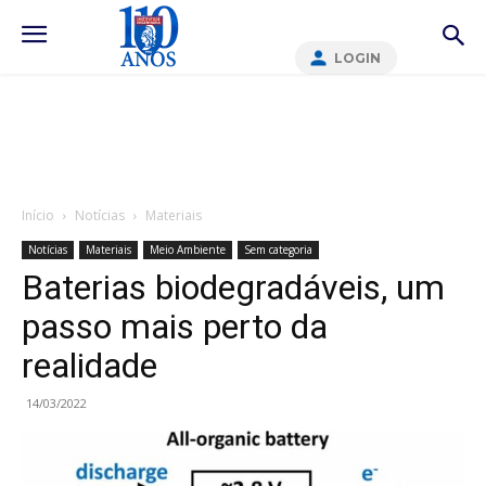
LOGIN
Início
Notícias
Materiais
Notícias
Materiais
Meio Ambiente
Sem categoria
Baterias biodegradáveis, um
passo mais perto da
realidade
14/03/2022