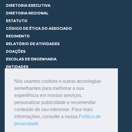
DIRETORIA EXECUTIVA
DIRETORIA REGIONAL
ESTATUTO
CÓDIGO DE ÉTICA DO ASSOCIADO
REGIMENTO
RELATÓRIO DE ATIVIDADES
DOAÇÕES
ESCOLAS DE ENGENHARIA
ENTIDADES
ESPAÇOS PARA LOCAÇÃO
Nós usamos cookies e outras tecnologias
CURSOS
semelhantes para melhorar a sua
CONHEÇA OS CURSOS
experiência em nossos serviços,
CENTRAL DE MENTORIA
personalizar publicidade e recomendar
CONTATO
conteúdo de seu interesse. Para mais
BIBLIOTECA
informações, consulte a nossa
Política de
SERVIÇOS
privacidade
CONSULTE O ACERVO