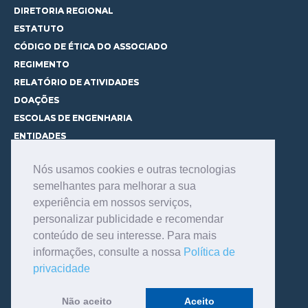
DIRETORIA REGIONAL
ESTATUTO
CÓDIGO DE ÉTICA DO ASSOCIADO
REGIMENTO
RELATÓRIO DE ATIVIDADES
DOAÇÕES
ESCOLAS DE ENGENHARIA
ENTIDADES
ESPAÇOS PARA LOCAÇÃO
Nós usamos cookies e outras tecnologias
CURSOS
semelhantes para melhorar a sua
CONHEÇA OS CURSOS
experiência em nossos serviços,
CENTRAL DE MENTORIA
personalizar publicidade e recomendar
CONTATO
conteúdo de seu interesse. Para mais
BIBLIOTECA
informações, consulte a nossa
Política de
SERVIÇOS
privacidade
CONSULTE O ACERVO
INFORMAÇÕES GERAIS
Não aceito
Aceito