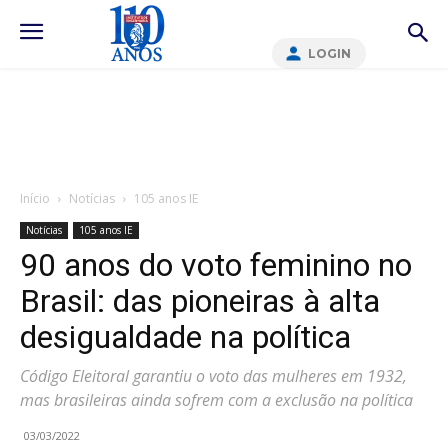
LOGIN
Início
Notícias
105 anos IE
Notícias
105 anos IE
90 anos do voto feminino no
Brasil: das pioneiras à alta
desigualdade na política
Código Eleitoral garantiu o voto das mulheres em 1932,
mas brasileiras ainda sofrem com a exclusão na política
03/03/2022