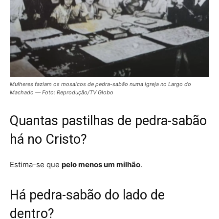
Mulheres faziam os mosaicos de pedra-sabão numa igreja no Largo do
Machado — Foto: Reprodução/TV Globo
Quantas pastilhas de pedra-sabão
há no Cristo?
Estima-se que
pelo menos um milhão
.
Há pedra-sabão do lado de
dentro?