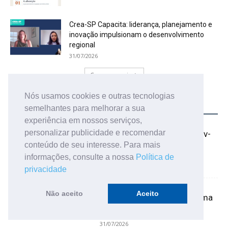
Crea-SP Capacita: liderança, planejamento e
inovação impulsionam o desenvolvimento
regional
31/07/2026
Carregar mais
Nós usamos cookies e outras tecnologias
ARTICULISTAS
semelhantes para melhorar a sua
experiência em nossos serviços,
personalizar publicidade e recomendar
Por George Paulus Dias – Engenharia de Prompt v-
conteúdo de seu interesse. Para mais
07.2026 – parte 1 de...
informações, consulte a nossa
Política de
04/08/2026
privacidade
Não aceito
Aceito
Por José Eduardo Cavalcanti – Modelagem de Uma
Rede de Distribuição de Água Utilizando...
31/07/2026