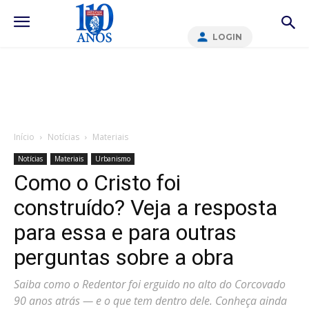
LOGIN
Início
Notícias
Materiais
Notícias
Materiais
Urbanismo
Como o Cristo foi
construído? Veja a resposta
para essa e para outras
perguntas sobre a obra
Saiba como o Redentor foi erguido no alto do Corcovado
90 anos atrás — e o que tem dentro dele. Conheça ainda