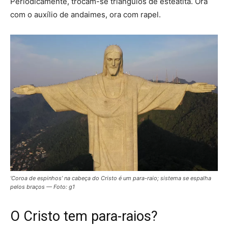
Periodicamente, trocam-se triângulos de esteatita. Ora
com o auxílio de andaimes, ora com rapel.
‘Coroa de espinhos’ na cabeça do Cristo é um para-raio; sistema se espalha
pelos braços — Foto: g1
O Cristo tem para-raios?