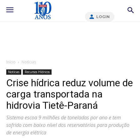
LOGIN
Início
Notícias
Notícias
Recursos Hídricos
Crise hídrica reduz volume de
carga transportada na
hidrovia Tietê-Paraná
Sistema escoa 9 milhões de toneladas por ano e tem
sofrido com baixo nível dos reservatórios para produção
de energia elétrica