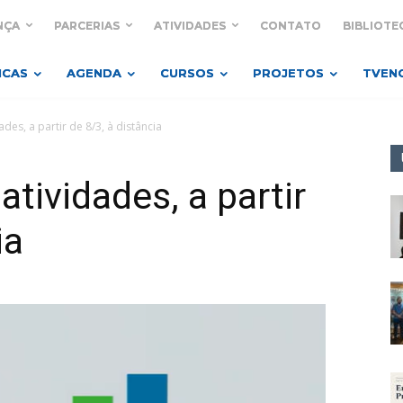
NÇA
PARCERIAS
ATIVIDADES
CONTATO
BIBLIOTE
ICAS
AGENDA
CURSOS
PROJETOS
TVEN
ades, a partir de 8/3, à distância
atividades, a partir
ia