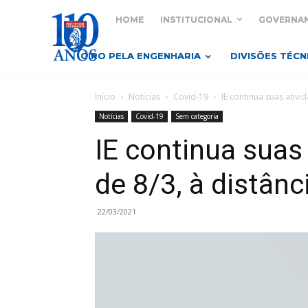
HOME
INSTITUCIONAL
GOVERNA
GIRO PELA ENGENHARIA
DIVISÕES TÉCN
Início
Notícias
Covid-19
IE continua suas ativid
Notícias
Covid-19
Sem categoria
IE continua suas 
de 8/3, à distânc
22/03/2021