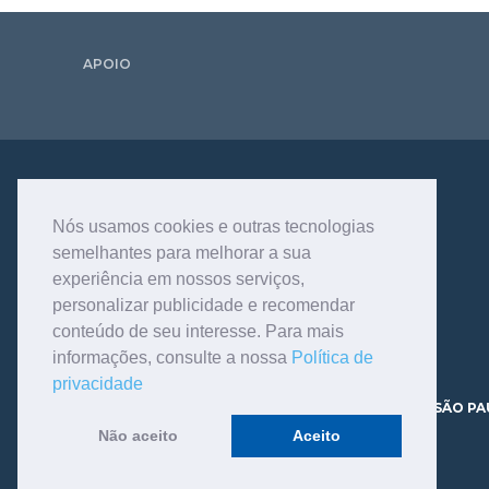
APOIO
Nós usamos cookies e outras tecnologias
semelhantes para melhorar a sua
experiência em nossos serviços,
personalizar publicidade e recomendar
conteúdo de seu interesse. Para mais
informações, consulte a nossa
Política de
privacidade
AV. DR. DANTE PAZZANESE, 120 - VILA MARIANA - SÃO PA
CEP 04012-180 TELEFONE - 11.3466.9200
Não aceito
Aceito