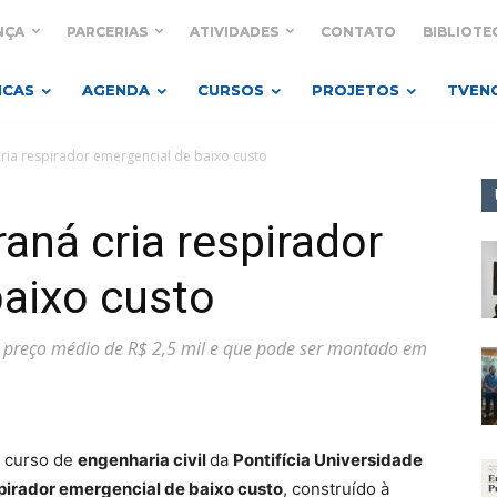
NÇA
PARCERIAS
ATIVIDADES
CONTATO
BIBLIOTE
ICAS
AGENDA
CURSOS
PROJETOS
TVEN
ria respirador emergencial de baixo custo
aná cria respirador
baixo custo
 preço médio de R$ 2,5 mil e que pode ser montado em
o curso de
engenharia civil
da
Pontifícia Universidade
pirador emergencial de baixo custo
, construído à