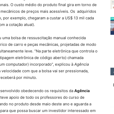
ais. O custo médio do produto final gira em torno de
s mecânicos de preços mais acessíveis. Os adquiridos
o, por exemplo, chegaram a custar a US$ 13 mil cada
m a cotação atual).
u uma bolsa de ressuscitação manual conhecida
trico de carro e peças mecânicas, projetadas de modo
ultaneamente leve. “Na parte eletrônica que controla o
otipagem eletrônica de código aberto) chamada
 um computador) incorporado”, explicou à
Agência
a velocidade com que a bolsa vai ser pressionada,
receberá por minuto.
desenvolvido obedecendo os requisitos da
Agência
e teve apoio de todo os professores do curso de
ndo no produto desde maio deste ano e aguarda a
, para que possa buscar um investidor interessado em