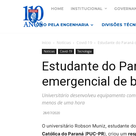
HOME
INSTITUCIONAL
GOVERNA
GIRO PELA ENGENHARIA
DIVISÕES TÉCN
Início
Notícias
Covid-19
Estudante do Paraná c
Notícias
Covid-19
Tecnologia
Estudante do Par
emergencial de 
Universitário desenvolveu equipamento com
menos de uma hora
28/07/2020
O universitário Robson Muniz, estudante d
Católica do Paraná
(
PUC-PR
), criou um
res