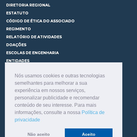
DIRETORIA REGIONAL
ESTATUTO
CÓDIGO DE ÉTICA DO ASSOCIADO
REGIMENTO
RELATÓRIO DE ATIVIDADES
DOAÇÕES
ESCOLAS DE ENGENHARIA
ENTIDADES
ESPAÇOS PARA LOCAÇÃO
Nós usamos cookies e outras tecnologias
CURSOS
semelhantes para melhorar a sua
CONHEÇA OS CURSOS
experiência em nossos serviços,
CENTRAL DE MENTORIA
personalizar publicidade e recomendar
CONTATO
conteúdo de seu interesse. Para mais
BIBLIOTECA
informações, consulte a nossa
Política de
SERVIÇOS
privacidade
CONSULTE O ACERVO
INFORMAÇÕES GERAIS
Não aceito
Aceito