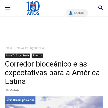
LOGIN
Início
Nova TV Engenharia
Nova TV Engenharia
Palestra
Corredor bioceânico e as
expectativas para a América
Latina
15/06/2020