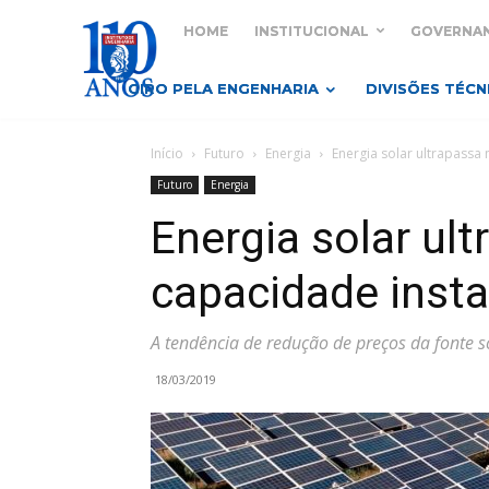
HOME
INSTITUCIONAL
GOVERNA
GIRO PELA ENGENHARIA
DIVISÕES TÉCN
Início
Futuro
Energia
Energia solar ultrapassa
Futuro
Energia
Energia solar ul
capacidade insta
A tendência de redução de preços da fonte s
18/03/2019