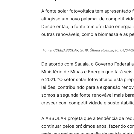
A fonte solar fotovoltaica tem apresentado 
atingisse um novo patamar de competitividad
Desde então, a fonte tem ofertado energia e
outras renováveis, como a biomassa e as pe
Fonte: CCEE/ABSOLAR, 2018. Última atualização: 04/04/2
De acordo com Sauaia, o Governo Federal 
Ministério de Minas e Energia que fará sei
e 2021. “O setor solar fotovoltaico está pre
leilões, contribuindo para a expansão renová
somos a segunda fonte renovável mais barat
crescer com competitividade e sustentabili
A ABSOLAR projeta que a tendência de reduç
continuar pelos próximos anos, fazendo co
cada vez maior na expansão da matriz elétri