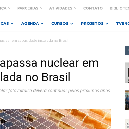
NÇA
PARCERIAS
ATIVIDADES
CONTATO
BIBLIOTE
ICAS
AGENDA
CURSOS
PROJETOS
TVEN
 nuclear em capacidade instalada no Brasil
trapassa nuclear em
lada no Brasil
olar fotovoltaica deverá continuar pelos próximos anos