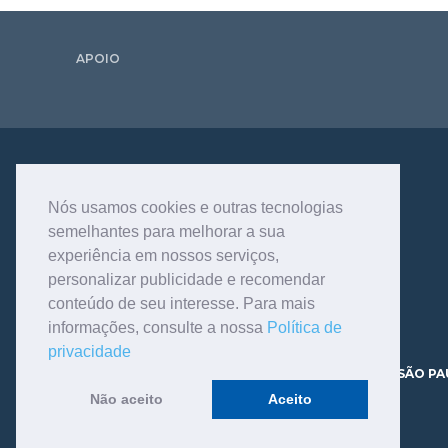
APOIO
Nós usamos cookies e outras tecnologias
semelhantes para melhorar a sua
experiência em nossos serviços,
personalizar publicidade e recomendar
conteúdo de seu interesse. Para mais
informações, consulte a nossa
Política de
privacidade
AV. DR. DANTE PAZZANESE, 120 - VILA MARIANA - SÃO PA
CEP 04012-180 TELEFONE - 11.3466.9200
Não aceito
Aceito