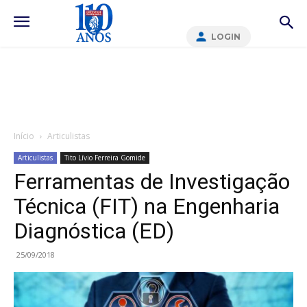
LOGIN
Início
Articulistas
Articulistas
Tito Lívio Ferreira Gomide
Ferramentas de Investigação
Técnica (FIT) na Engenharia
Diagnóstica (ED)
25/09/2018