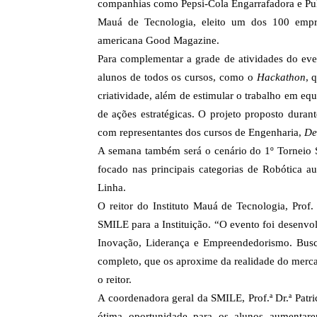
companhias como Pepsi-Cola Engarrafadora e Pul
Mauá de Tecnologia, eleito um dos 100 empre
americana Good Magazine.
Para complementar a grade de atividades do ev
alunos de todos os cursos, como o
Hackathon
, 
criatividade, além de estimular o trabalho em eq
de ações estratégicas. O projeto proposto durant
com representantes dos cursos de Engenharia,
De
A semana também será o cenário do 1º Torneio 
focado nas principais categorias de Robótica
Linha.
O reitor do Instituto Mauá de Tecnologia, Prof.
SMILE para a Instituição. “O evento foi desenvol
Inovação, Liderança e Empreendedorismo. Busc
completo, que os aproxime da realidade do mercad
o reitor.
A coordenadora geral da SMILE, Prof.ª Dr.ª Patr
ótima oportunidade para os alunos aumenta