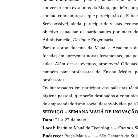
conversar com ex-alunos da Mauá, que irão compar
contato com empresas, que participarão da Feira 
Será possível, ainda, participar de visitas técn
objetivo capacitar os participantes por meio d
Administração,
Design
e Engenharia.
Para o corpo docente da Mauá, a Academia de 
focadas em apresentar novas ferramentas, que pod
aulas. Além desses eventos, promoverá Oficinas
também para professores de Ensino Médio, pa
professores.
Os interessados em participar das palestras té
higiene pessoal, que serão destinados a comunida
de empreendedorismo social desenvolvidos pe
SERVIÇO – SEMANA MAUÁ DE INOVAÇÃO
Data:
21 a 27 de maio
Local:
Instituto Mauá de Tecnologia –
Campus
S
Endereço:
Praça Mauá – 1 – São Caetano do Sul