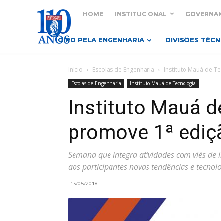
HOME
INSTITUCIONAL
GOVERNA
GIRO PELA ENGENHARIA
DIVISÕES TÉCN
Início
Escolas de Engenharia
Instituto Mauá de T
Escolas de Engenharia
Instituto Mauá de Tecnologia
Instituto Mauá d
promove 1ª ediç
Semana que integra atividades com viés de
aos participantes novas tendências e tecnol
16/05/2018