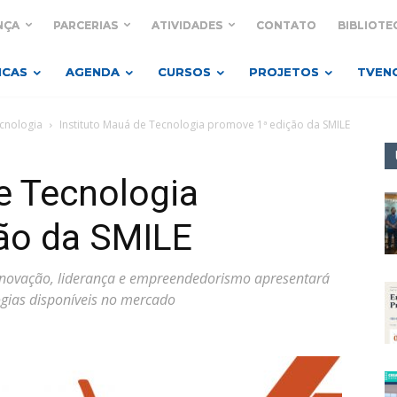
NÇA
PARCERIAS
ATIVIDADES
CONTATO
BIBLIOTE
ICAS
AGENDA
CURSOS
PROJETOS
TVEN
ecnologia
Instituto Mauá de Tecnologia promove 1ª edição da SMILE
e Tecnologia
ão da SMILE
 inovação, liderança e empreendedorismo apresentará
ogias disponíveis no mercado