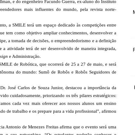
lman, e do engenheiro Facundo Guerra, ex-aluno do Instituto
endedores mais influentes do mundo, pela revista norte-
ento, a SMILE terá um espaço dedicado às competições entre
que tem como objetivo ampliar conhecimentos, desenvolver a
uipe, a tomada de decisões, o empreendedorismo e a definição
e a atividade terá de ser desenvolvido de maneira integrada,
sign
e Administração.
SMILE de Robótica, que ocorrerá de 25 a 27 de maio, e será
 autônoma do mundo: Sumô de Robôs e Robôs Seguidores de
 Dr. José Carlos de Souza Junior, destacou a importância da
vido cuidadosamente, priorizando os três pilares estratégicos:
amos cada vez mais oferecer aos nossos alunos um ensino
o de trabalho e os prepare para a vida profissional”, afirmou
icia Antonio de Menezes Freitas afirma que o evento será uma
rem o seu
networking
. “Os estudantes poderão conhecer e