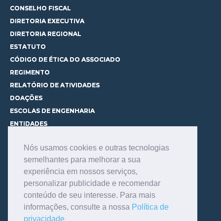
CONSELHO FISCAL
DIRETORIA EXECUTIVA
DIRETORIA REGIONAL
ESTATUTO
CÓDIGO DE ÉTICA DO ASSOCIADO
REGIMENTO
RELATÓRIO DE ATIVIDADES
DOAÇÕES
ESCOLAS DE ENGENHARIA
ENTIDADES
ESPAÇOS PARA LOCAÇÃO
Nós usamos cookies e outras tecnologias
CURSOS
semelhantes para melhorar a sua
CONHEÇA OS CURSOS
experiência em nossos serviços,
CENTRAL DE MENTORIA
personalizar publicidade e recomendar
CONTATO
conteúdo de seu interesse. Para mais
BIBLIOTECA
informações, consulte a nossa
Política de
SERVIÇOS
privacidade