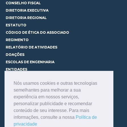
CONSELHO FISCAL
DIRETORIA EXECUTIVA
DIRETORIA REGIONAL
ESTATUTO
CÓDIGO DE ÉTICA DO ASSOCIADO
REGIMENTO
RELATÓRIO DE ATIVIDADES
DOAÇÕES
ESCOLAS DE ENGENHARIA
ENTIDADES
ESPAÇOS PARA LOCAÇÃO
Nós usamos cookies e outras tecnologias
CURSOS
semelhantes para melhorar a sua
CONHEÇA OS CURSOS
experiência em nossos serviços,
CENTRAL DE MENTORIA
personalizar publicidade e recomendar
CONTATO
conteúdo de seu interesse. Para mais
BIBLIOTECA
informações, consulte a nossa
Política de
SERVIÇOS
privacidade