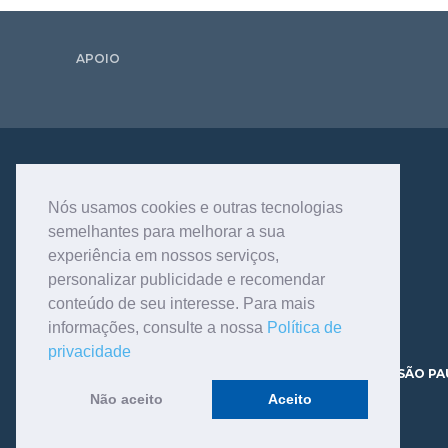
APOIO
Nós usamos cookies e outras tecnologias
semelhantes para melhorar a sua
experiência em nossos serviços,
personalizar publicidade e recomendar
conteúdo de seu interesse. Para mais
informações, consulte a nossa
Política de
privacidade
AV. DR. DANTE PAZZANESE, 120 - VILA MARIANA - SÃO PA
CEP 04012-180 TELEFONE - 11.3466.9200
Não aceito
Aceito