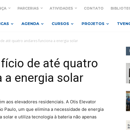
NÇA
PARCERIAS
ATIVIDADES
CONTATO
BIBLIOTE
ICAS
AGENDA
CURSOS
PROJETOS
TVEN
 de até quatro andares funciona a energia solar
fício de até quatro
 a energia solar
m aos elevadores residenciais. A Otis Elevator
 Paulo, um que elimina a necessidade de energia
a solar e utiliza tecnologia à bateria não apenas