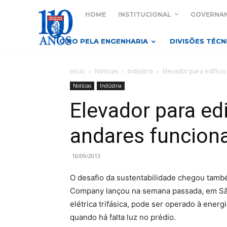
HOME
INSTITUCIONAL
GOVERNA
GIRO PELA ENGENHARIA
DIVISÕES TÉCN
Início
Notícias
Indústria
Elevador para edifício
Notícias
Indústria
Elevador para edi
andares funciona
10/09/2013
O desafio da sustentabilidade chegou també
Company lançou na semana passada, em São
elétrica trifásica, pode ser operado à energi
quando há falta luz no prédio.