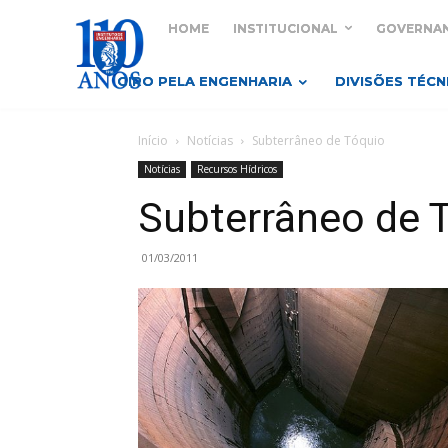
HOME
INSTITUCIONAL
GOVERNA
GIRO PELA ENGENHARIA
DIVISÕES TÉCN
Início
Notícias
Subterrâneo de Tóquio
Notícias
Recursos Hídricos
Subterrâneo de 
01/03/2011