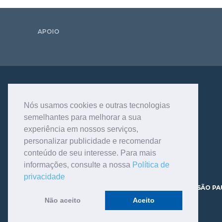
APOIO
Nós usamos cookies e outras tecnologias
semelhantes para melhorar a sua
experiência em nossos serviços,
personalizar publicidade e recomendar
conteúdo de seu interesse. Para mais
informações, consulte a nossa
Política de
privacidade
AV. DR. DANTE PAZZANESE, 120 - VILA MARIANA - SÃO PA
CEP 04012-180 TELEFONE - 11.3466.9200
Não aceito
Aceito