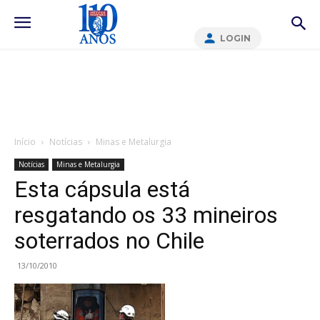
LOGIN
Início
Notícias
Minas e Metalurgia
Notícias
Minas e Metalurgia
Esta cápsula está
resgatando os 33 mineiros
soterrados no Chile
13/10/2010