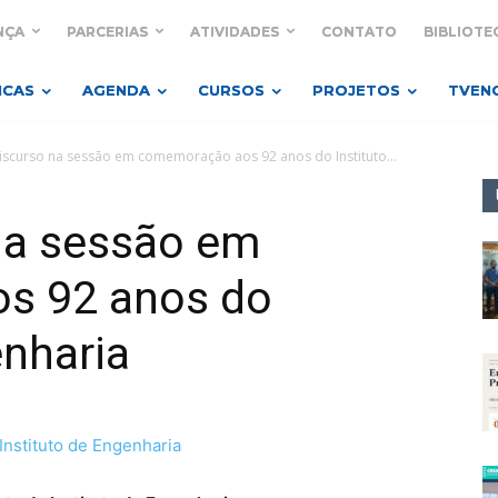
NÇA
PARCERIAS
ATIVIDADES
CONTATO
BIBLIOTE
ICAS
AGENDA
CURSOS
PROJETOS
TVEN
discurso na sessão em comemoração aos 92 anos do Instituto...
 na sessão em
s 92 anos do
enharia
nstituto de Engenharia