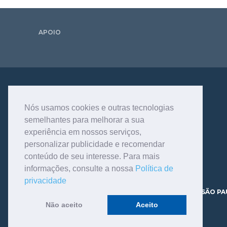
APOIO
Nós usamos cookies e outras tecnologias
semelhantes para melhorar a sua
experiência em nossos serviços,
personalizar publicidade e recomendar
conteúdo de seu interesse. Para mais
informações, consulte a nossa
Política de
privacidade
AV. DR. DANTE PAZZANESE, 120 - VILA MARIANA - SÃO PA
CEP 04012-180 TELEFONE - 11.3466.9200
Não aceito
Aceito