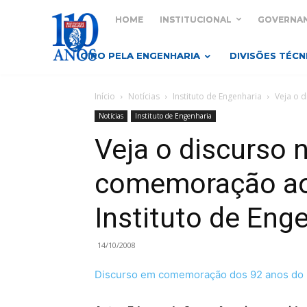
HOME
INSTITUCIONAL
GOVERNA
GIRO PELA ENGENHARIA
DIVISÕES TÉCN
Início
Notícias
Instituto de Engenharia
Veja o 
Notícias
Instituto de Engenharia
Veja o discurso
comemoração ao
Instituto de Eng
14/10/2008
Discurso em comemoração dos 92 anos do I