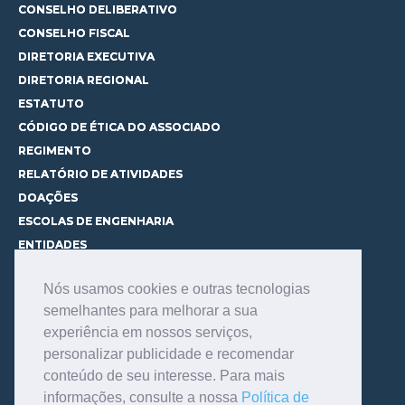
CONSELHO DELIBERATIVO
CONSELHO FISCAL
DIRETORIA EXECUTIVA
DIRETORIA REGIONAL
ESTATUTO
CÓDIGO DE ÉTICA DO ASSOCIADO
REGIMENTO
RELATÓRIO DE ATIVIDADES
DOAÇÕES
ESCOLAS DE ENGENHARIA
ENTIDADES
ESPAÇOS PARA LOCAÇÃO
Nós usamos cookies e outras tecnologias
CURSOS
semelhantes para melhorar a sua
CONHEÇA OS CURSOS
experiência em nossos serviços,
CENTRAL DE MENTORIA
personalizar publicidade e recomendar
CONTATO
conteúdo de seu interesse. Para mais
BIBLIOTECA
informações, consulte a nossa
Política de