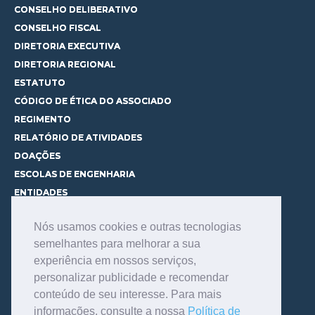
CONSELHO DELIBERATIVO
CONSELHO FISCAL
DIRETORIA EXECUTIVA
DIRETORIA REGIONAL
ESTATUTO
CÓDIGO DE ÉTICA DO ASSOCIADO
REGIMENTO
RELATÓRIO DE ATIVIDADES
DOAÇÕES
ESCOLAS DE ENGENHARIA
ENTIDADES
ESPAÇOS PARA LOCAÇÃO
Nós usamos cookies e outras tecnologias
CURSOS
semelhantes para melhorar a sua
CONHEÇA OS CURSOS
experiência em nossos serviços,
CENTRAL DE MENTORIA
personalizar publicidade e recomendar
CONTATO
conteúdo de seu interesse. Para mais
BIBLIOTECA
informações, consulte a nossa
Política de