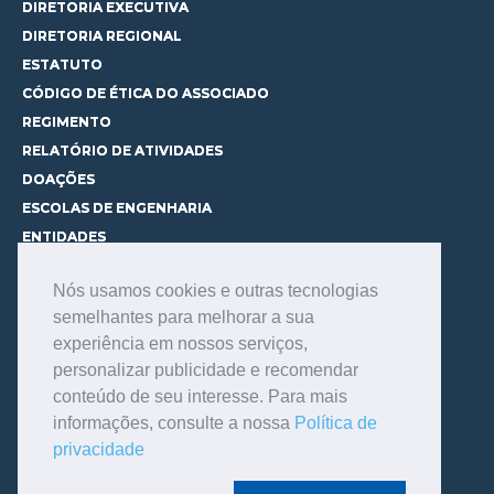
DIRETORIA EXECUTIVA
DIRETORIA REGIONAL
ESTATUTO
CÓDIGO DE ÉTICA DO ASSOCIADO
REGIMENTO
RELATÓRIO DE ATIVIDADES
DOAÇÕES
ESCOLAS DE ENGENHARIA
ENTIDADES
ESPAÇOS PARA LOCAÇÃO
Nós usamos cookies e outras tecnologias
CURSOS
semelhantes para melhorar a sua
CONHEÇA OS CURSOS
experiência em nossos serviços,
CENTRAL DE MENTORIA
personalizar publicidade e recomendar
CONTATO
conteúdo de seu interesse. Para mais
BIBLIOTECA
informações, consulte a nossa
Política de
SERVIÇOS
privacidade
CONSULTE O ACERVO