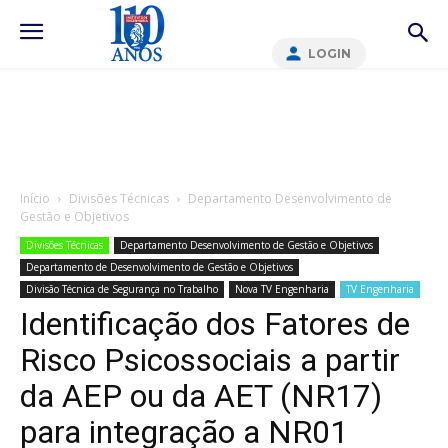
LOGIN
Início
Divisões Técnicas
Departamento Desenvolvimento de
Gestão e Objetivos
Divisões Técnicas
Departamento Desenvolvimento de Gestão e Objetivos
Departamento de Desenvolvimento de Gestão e Objetivos
Divisão Técnica de Segurança no Trabalho
Nova TV Engenharia
TV Engenharia
Identificação dos Fatores de
Risco Psicossociais a partir
da AEP ou da AET (NR17)
para integração a NR01