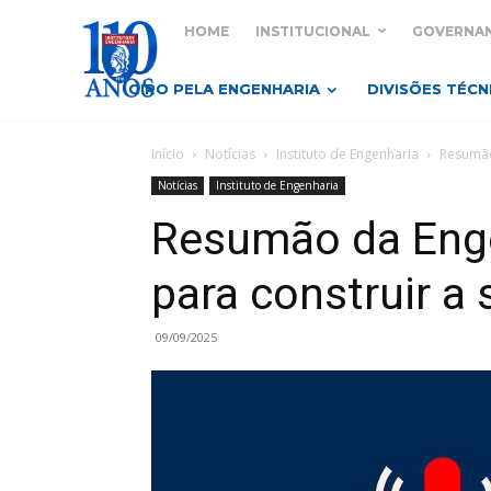
HOME
INSTITUCIONAL
GOVERNA
GIRO PELA ENGENHARIA
DIVISÕES TÉCN
Início
Notícias
Instituto de Engenharia
Resumão
Notícias
Instituto de Engenharia
Resumão da Enge
para construir a
09/09/2025