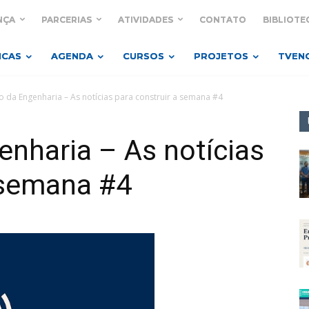
NÇA
PARCERIAS
ATIVIDADES
CONTATO
BIBLIOTE
ICAS
AGENDA
CURSOS
PROJETOS
TVEN
 da Engenharia – As notícias para construir a semana #4
nharia – As notícias
 semana #4