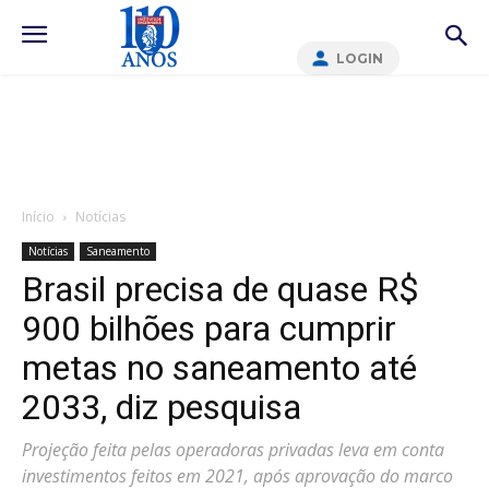
LOGIN
Início
Notícias
Notícias
Saneamento
Brasil precisa de quase R$
900 bilhões para cumprir
metas no saneamento até
2033, diz pesquisa
Projeção feita pelas operadoras privadas leva em conta
investimentos feitos em 2021, após aprovação do marco