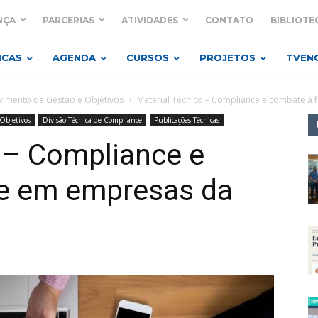
NÇA
PARCERIAS
ATIVIDADES
CONTATO
BIBLIOTE
ICAS
AGENDA
CURSOS
PROJETOS
TVEN
imento de Gestão e Objetivos
Material Técnico – Compliance e combate à 
Objetivos
Divisão Técnica de Compliance
Publicações Técnicas
 – Compliance e
e em empresas da