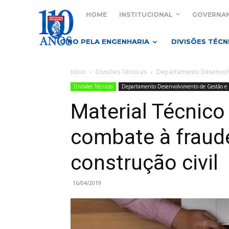
HOME
INSTITUCIONAL
GOVERNA
GIRO PELA ENGENHARIA
DIVISÕES TÉCN
Início
Divisões Técnicas
Departamento Desenvolv
Divisões Técnicas
Departamento Desenvolvimento de Gestão e 
Material Técnico
combate à fraud
construção civil
16/04/2019