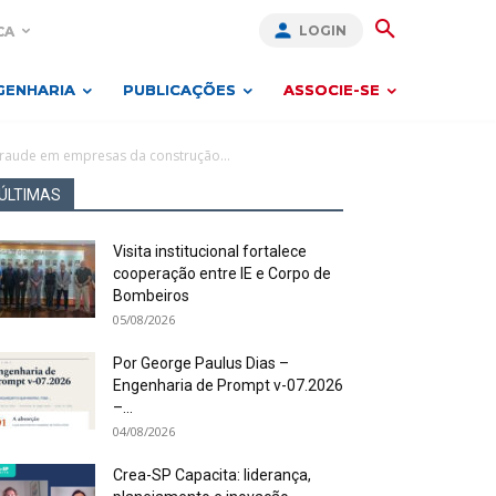
LOGIN
CA
GENHARIA
PUBLICAÇÕES
ASSOCIE-SE
fraude em empresas da construção...
ÚLTIMAS
Visita institucional fortalece
cooperação entre IE e Corpo de
Bombeiros
05/08/2026
Por George Paulus Dias –
Engenharia de Prompt v-07.2026
–...
04/08/2026
Crea-SP Capacita: liderança,