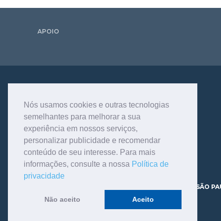
APOIO
Nós usamos cookies e outras tecnologias
semelhantes para melhorar a sua
experiência em nossos serviços,
personalizar publicidade e recomendar
conteúdo de seu interesse. Para mais
informações, consulte a nossa
Política de
privacidade
AV. DR. DANTE PAZZANESE, 120 - VILA MARIANA - SÃO PA
CEP 04012-180 TELEFONE - 11.3466.9200
Não aceito
Aceito