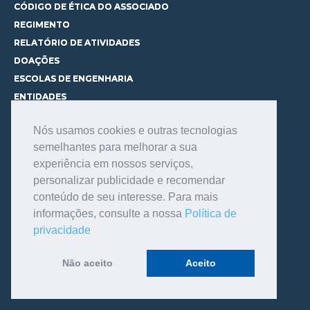
CÓDIGO DE ÉTICA DO ASSOCIADO
REGIMENTO
RELATÓRIO DE ATIVIDADES
DOAÇÕES
ESCOLAS DE ENGENHARIA
ENTIDADES
ESPAÇOS PARA LOCAÇÃO
Nós usamos cookies e outras tecnologias
CURSOS
semelhantes para melhorar a sua
CONHEÇA OS CURSOS
experiência em nossos serviços,
CENTRAL DE MENTORIA
personalizar publicidade e recomendar
CONTATO
conteúdo de seu interesse. Para mais
BIBLIOTECA
informações, consulte a nossa
Política de
SERVIÇOS
privacidade
CONSULTE O ACERVO
INFORMAÇÕES GERAIS
Não aceito
Aceito
LINKS DE INTERESSE
FALE COM O BIBLIOTECÁRIO