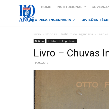
HOME
INSTITUCIONAL
GOVERNA
GIRO PELA ENGENHARIA
DIVISÕES TÉCN
Início
Notícias
Instituto de Engenharia
Livro – 
Notícias
Instituto de Engenharia
Livro – Chuvas I
14/09/2017