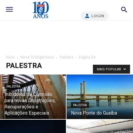
LOGIN
Início
Nova TV Engenharia
Palestra
Página 59
PALESTRA
MAIS POPULAR
PALESTRA
Inibidores de Corrosão
para novas Construções,
PALESTRA
Recuperações e
Aplicações Especiais
Nova Ponte do Guaíba