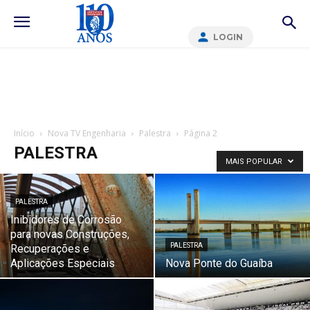
LOGIN
Início
Nova TV Engenharia
Palestra
Página 2
PALESTRA
MAIS POPULAR
PALESTRA
Inibidores de Corrosão
para novas Construções,
PALESTRA
Recuperações e
Aplicações Especiais
Nova Ponte do Guaíba