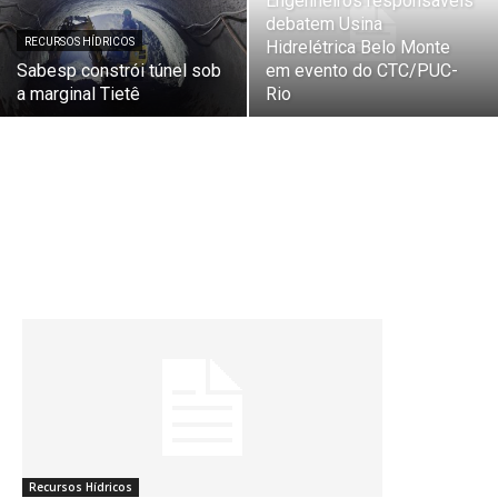
Engenheiros responsáveis
debatem Usina
RECURSOS HÍDRICOS
Hidrelétrica Belo Monte
Sabesp constrói túnel sob
em evento do CTC/PUC-
a marginal Tietê
Rio
Recursos Hídricos