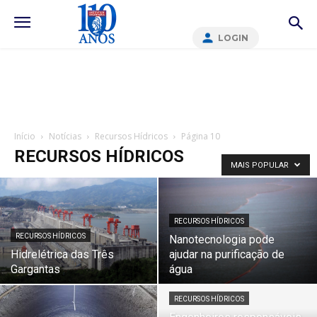
LOGIN
Início
Notícias
Recursos Hídricos
Página 10
RECURSOS HÍDRICOS
MAIS POPULAR
RECURSOS HÍDRICOS
RECURSOS HÍDRICOS
Nanotecnologia pode
Hidrelétrica das Três
ajudar na purificação de
Gargantas
água
RECURSOS HÍDRICOS