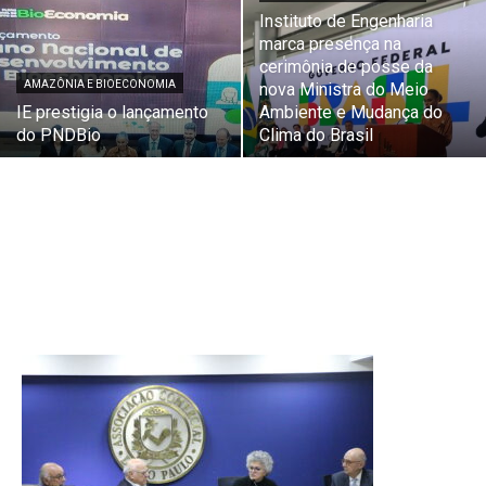
Instituto de Engenharia
marca presença na
cerimônia de posse da
AMAZÔNIA E BIOECONOMIA
nova Ministra do Meio
IE prestigia o lançamento
Ambiente e Mudança do
do PNDBio
Clima do Brasil