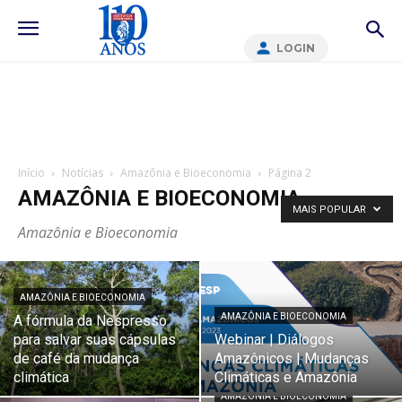
LOGIN
Início
Notícias
Amazônia e Bioeconomia
Página 2
AMAZÔNIA E BIOECONOMIA
MAIS POPULAR
Amazônia e Bioeconomia
AMAZÔNIA E BIOECONOMIA
AMAZÔNIA E BIOECONOMIA
A fórmula da Nespresso
para salvar suas cápsulas
Webinar | Diálogos
de café da mudança
Amazônicos | Mudanças
climática
Climáticas e Amazônia
AMAZÔNIA E BIOECONOMIA