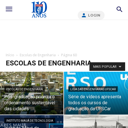
LOGIN
Início
Escolas de Engenharia
Página 60
ESCOLAS DE ENGENHARIA
MAIS POPULAR
ESCOLAS DE ENGENHARIA
LIGA DAS ENGENHARIAS UFSCAR
Pós-graduação prioriza o
Série de vídeos apresenta
ordenamento sustentável
todos os cursos de
das cidades
graduação da UFSCar
INSTITUTO MAUÁ DE TECNOLOGIA