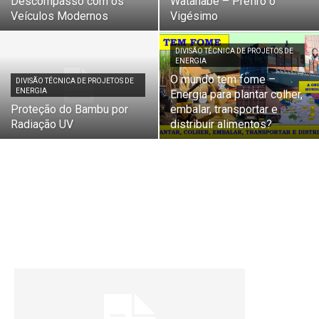
Descompasso com os
Watanabe – Prefiro o
Veículos Modernos
Vigésimo
DIVISÃO TÉCNICA DE PROJETOS DE
ENERGIA
O mundo tem fome –
DIVISÃO TÉCNICA DE PROJETOS DE
ENERGIA
Energia para plantar colher,
Proteção do Bambu por
embalar, transportar e
Radiação UV
distribuir alimentos?